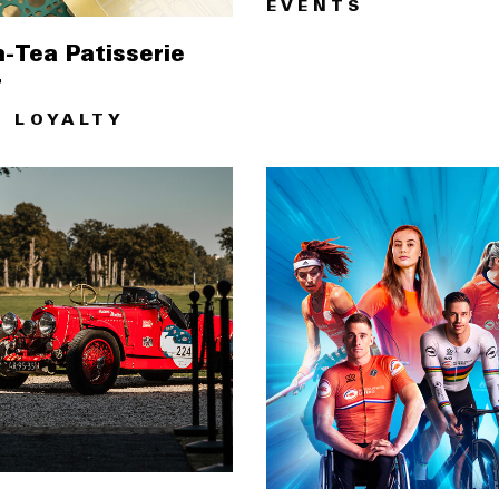
EVENTS
h-Tea Patisserie
r
 LOYALTY