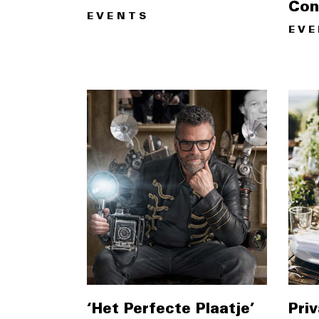
Con
EVENTS
EV
‘Het Perfecte Plaatje’
Pri